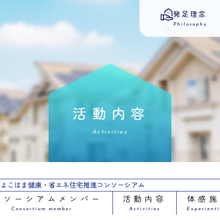
発足理念
Philosophy
活動内容
Activities
よこはま健康・省エネ住宅推進コンソーシアム
ンソーシアムメンバー
活動内容
体感
Consortium member
Activities
Experienti