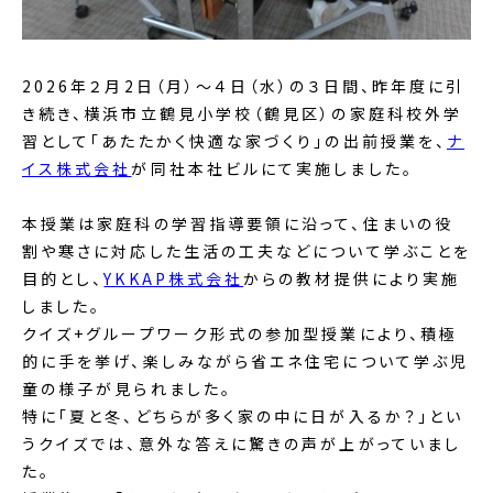
2026年２月2日（月）～４日（水）の３日間、昨年度に引
き続き、横浜市立鶴見小学校（鶴見区）の家庭科校外学
習として「あたたかく快適な家づくり」の出前授業を、
ナ
イス株式会社
が同社本社ビルにて実施しました。
本授業は家庭科の学習指導要領に沿って、住まいの役
割や寒さに対応した生活の工夫などについて学ぶことを
目的とし、
YKKAP株式会社
からの教材提供により実施
しました。
クイズ+グループワーク形式の参加型授業により、積極
的に手を挙げ、楽しみながら省エネ住宅について学ぶ児
童の様子が見られました。
特に「夏と冬、どちらが多く家の中に日が入るか？」とい
うクイズでは、意外な答えに驚きの声が上がっていまし
た。