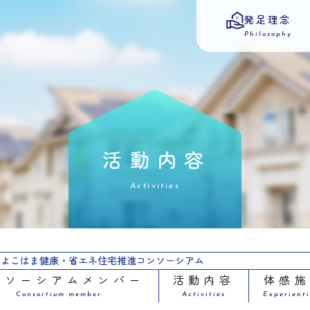
発足理念
Philosophy
活動内容
Activities
よこはま健康・省エネ住宅推進コンソーシアム
ンソーシアムメンバー
活動内容
体感
Consortium member
Activities
Experienti