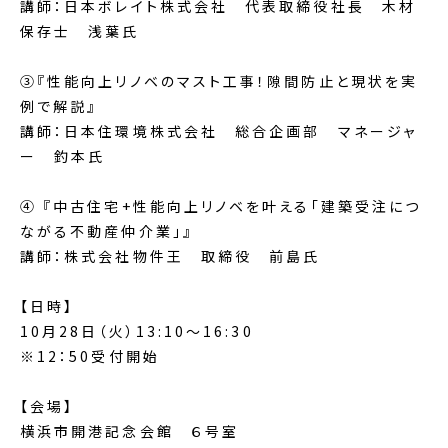
講師：日本ボレイト株式会社 代表取締役社長 木材
保存士 浅葉氏
③『性能向上リノベのマスト工事！隙間防止と現状を実
例で解説』
講師：日本住環境株式会社 総合企画部 マネージャ
ー 釣本氏
④ 『中古住宅+性能向上リノベを叶える「建築受注につ
ながる不動産仲介業」』
講師：株式会社物件王 取締役 前島氏
【日時】
10月28日（火）13:10～16:30
※12：50受付開始
【会場】
横浜市開港記念会館 ６号室