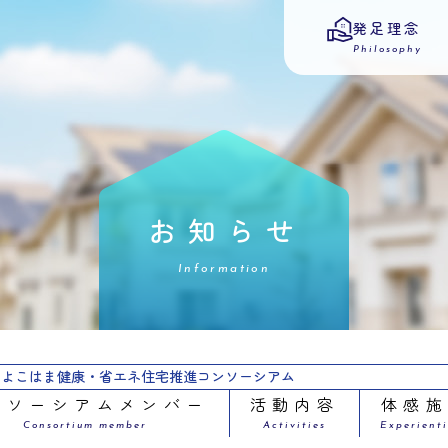
発足理念
Philosophy
お知らせ
Information
よこはま健康・省エネ住宅推進コンソーシアム
ンソーシアムメンバー
活動内容
体感
Consortium member
Activities
Experienti