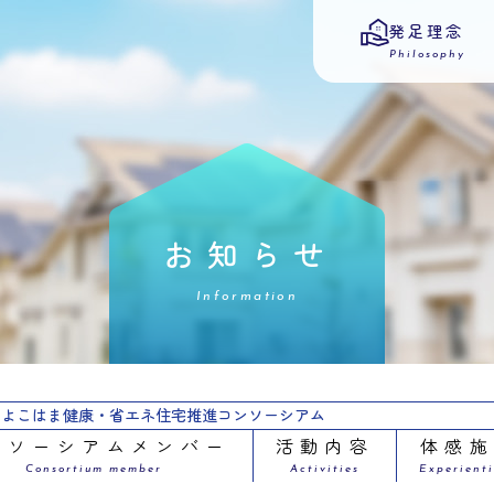
発足理念
Philosophy
お知らせ
Information
よこはま健康・省エネ住宅推進コンソーシアム
ンソーシアムメンバー
活動内容
体感
Consortium member
Activities
Experienti