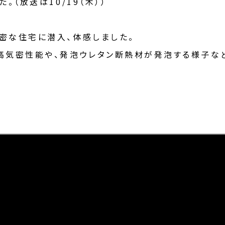
。（放送は10/19（木））
密な住宅に潜入、体感しました。
高気密性能や、発泡ウレタン断熱材が発泡する様子な