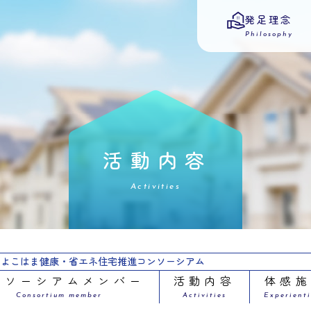
発足理念
Philosophy
活動内容
Activities
よこはま健康・省エネ住宅推進コンソーシアム
ンソーシアムメンバー
活動内容
体感
Consortium member
Activities
Experienti