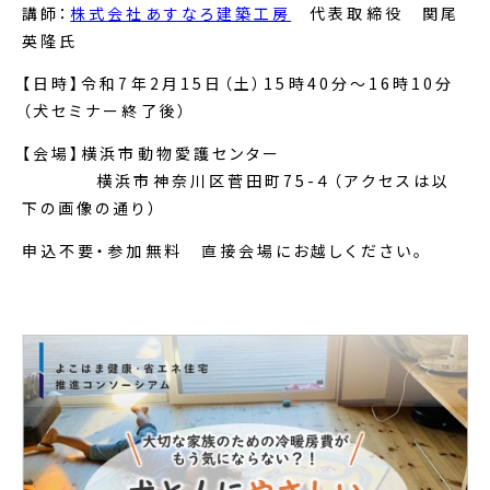
講師：
株式会社あすなろ建築工房
代表取締役 関尾
英隆氏
【日時】令和
7
年
2
月
15
日（土）
15
時
40
分～
16
時
10
分
（犬セミナー終了後）
【会場】横浜市動物愛護センター
横浜市神奈川区菅田町75-４（アクセスは以
下の画像の通り）
申込不要・参加無料 直接会場にお越しください。