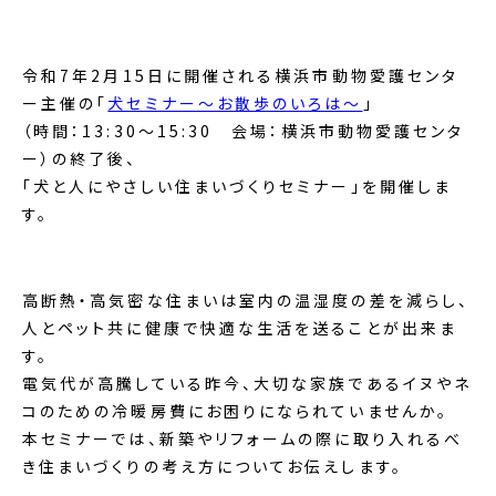
令和
7
年
2
月
15
日に開催される横浜市動物愛護センタ
ー主催の「
犬セミナー～お散歩のいろは～
」
（時間：
13:30
～
15:30
会場：横浜市動物愛護センタ
ー）の終了後、
「犬と人にやさしい住まいづくりセミナー」を開催しま
す。
高断熱・高気密な住まいは室内の温湿度の差を減らし、
人とペット共に健康で快適な生活を送ることが出来ま
す。
電気代が高騰している昨今、大切な家族であるイヌやネ
コのための冷暖房費にお困りになられていませんか。
本セミナーでは、新築やリフォームの際に取り入れるべ
き住まいづくりの考え方についてお伝えします。