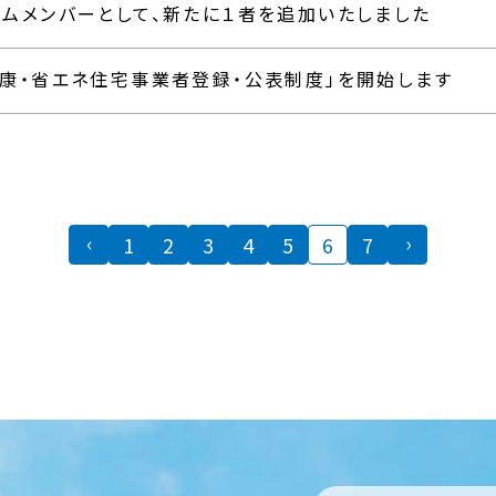
アムメンバーとして、新たに１者を追加いたしました
健康・省エネ住宅事業者登録・公表制度」を開始します
‹
›
1
2
3
4
5
6
7