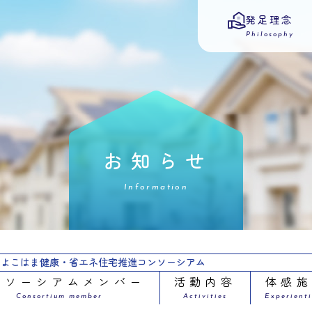
発足理念
Philosophy
お知らせ
Information
よこはま健康・省エネ住宅推進コンソーシアム
ンソーシアムメンバー
活動内容
体感
Consortium member
Activities
Experienti